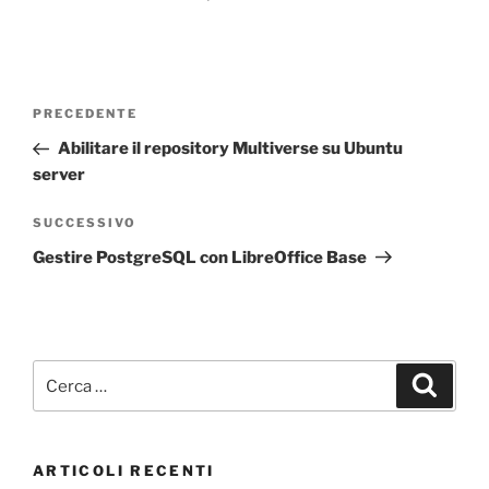
Navigazione
Articolo
PRECEDENTE
articoli
precedente:
Abilitare il repository Multiverse su Ubuntu
server
Articolo
SUCCESSIVO
successivo
Gestire PostgreSQL con LibreOffice Base
Cerca:
Cerca
ARTICOLI RECENTI