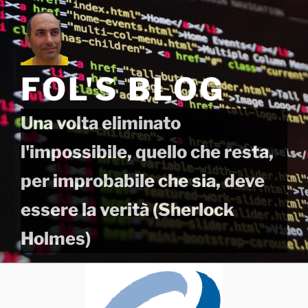
Salta
al
contenuto
FOL'S BLOG
Una volta eliminato
l'impossibile, quello che resta,
per improbabile che sia, deve
essere la verità (Sherlock
Holmes)