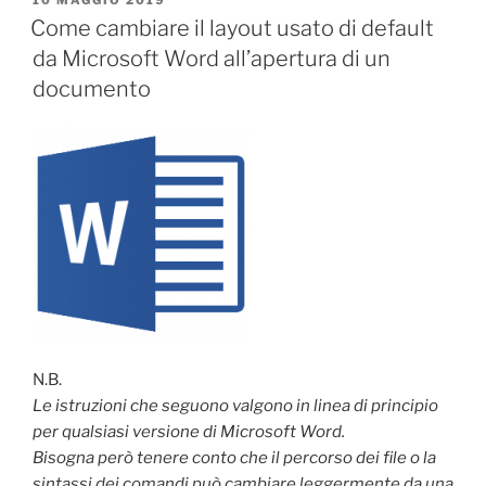
10 MAGGIO 2019
IL
Come cambiare il layout usato di default
da Microsoft Word all’apertura di un
documento
N.B.
Le istruzioni che seguono valgono in linea di principio
per qualsiasi versione di Microsoft Word.
Bisogna però tenere conto che il percorso dei file o la
sintassi dei comandi può cambiare leggermente da una