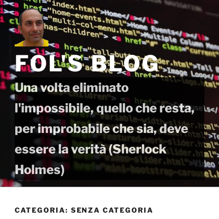
Salta
al
contenuto
FOL'S BLOG
Una volta eliminato
l'impossibile, quello che resta,
per improbabile che sia, deve
essere la verità (Sherlock
Holmes)
CATEGORIA:
SENZA CATEGORIA