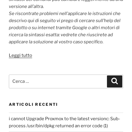
versione all’altra.
Se riscontrate problemi nell’applicare le istruzioni che
descrivo qui di seguito vi prego di cercare sull’help del
prodotto o su internet tramite Google o altri motori di
ricerca la sintassi esatta: vedrete che riuscirete ad
applicare la soluzione al vostro caso specifico.
“Come
Leggi tutto
cambiare
il
layout
Cerca:
Cerca
usato
di
default
ARTICOLI RECENTI
da
Microsoft
i cannot Upgrade Proxmox to the latest versionc: Sub-
Word
process /usr/bin/dpkg returned an error code (1)
all’apertura