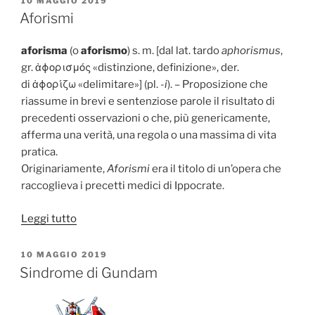
10 MAGGIO 2019
IL
Aforismi
aforisma
(o
aforismo
) s. m. [dal lat. tardo
aphorismus
,
gr. ἀϕορισμός «distinzione, definizione», der.
di ἀϕορίζω «delimitare»] (pl.
-i
). – Proposizione che
riassume in brevi e sentenziose parole il risultato di
precedenti osservazioni o che, più genericamente,
afferma una verità, una regola o una massima di vita
pratica.
Originariamente,
Aforismi
era il titolo di un’opera che
raccoglieva i precetti medici di Ippocrate.
“Aforismi”
Leggi tutto
PUBBLICATO
10 MAGGIO 2019
IL
Sindrome di Gundam