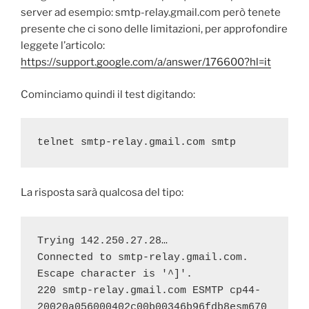
server ad esempio: smtp-relay.gmail.com però tenete
presente che ci sono delle limitazioni, per approfondire
leggete l’articolo:
https://support.google.com/a/answer/176600?hl=it
Cominciamo quindi il test digitando:
telnet smtp-relay.gmail.com smtp
La risposta sarà qualcosa del tipo:
Trying 142.250.27.28…
Connected to smtp-relay.gmail.com.
Escape character is '^]'.
220 smtp-relay.gmail.com ESMTP cp44-
20020a056000402c00b00346b96fdb8esm670