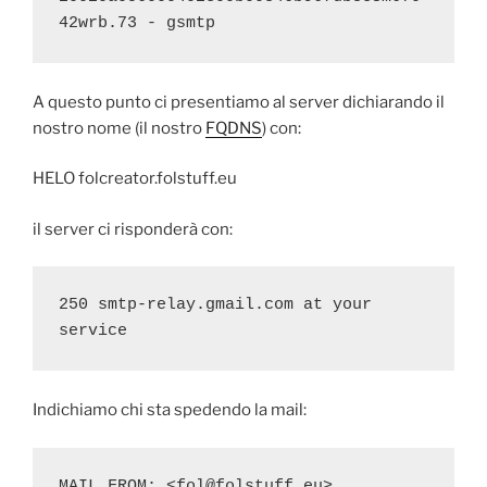
42wrb.73 - gsmtp
A questo punto ci presentiamo al server dichiarando il
nostro nome (il nostro
FQDNS
) con:
HELO folcreator.folstuff.eu
il server ci risponderà con:
250 smtp-relay.gmail.com at your 
service
Indichiamo chi sta spedendo la mail:
MAIL FROM: <fol@folstuff.eu>