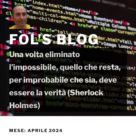
Salta
al
contenuto
FOL'S BLOG
Una volta eliminato
l'impossibile, quello che resta,
per improbabile che sia, deve
essere la verità (Sherlock
Holmes)
MESE:
APRILE 2024