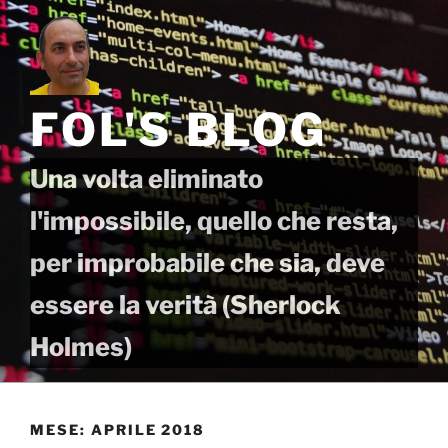
Salta
al
contenuto
FOL'S BLOG
Una volta eliminato
l'impossibile, quello che resta,
per improbabile che sia, deve
essere la verità (Sherlock
Holmes)
MESE:
APRILE 2018