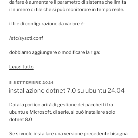
da fare è aumentare il parametro di sistema che limita
il numero di file che si può monitorare in tempo reale.
il file di configurazione da variare è:
/etc/sysctl.conf
dobbiamo aggiungere o modificare la riga:
“.NET
Leggi tutto
Core:
The
PUBBLICATO
5 SETTEMBRE 2024
IL
configured
installazione dotnet 7.0 su ubuntu 24.04
user
limit
Data la particolarità di gestione dei pacchetti fra
(128)
ubuntu e Microsoft, di serie, si può installare solo
on
dotnet 8.0
the
number
Se si vuole installare una versione precedente bisogna