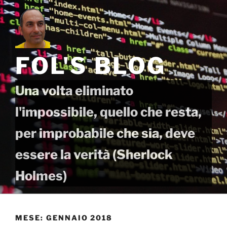
Salta
al
contenuto
FOL'S BLOG
Una volta eliminato
l'impossibile, quello che resta,
per improbabile che sia, deve
essere la verità (Sherlock
Holmes)
MESE:
GENNAIO 2018