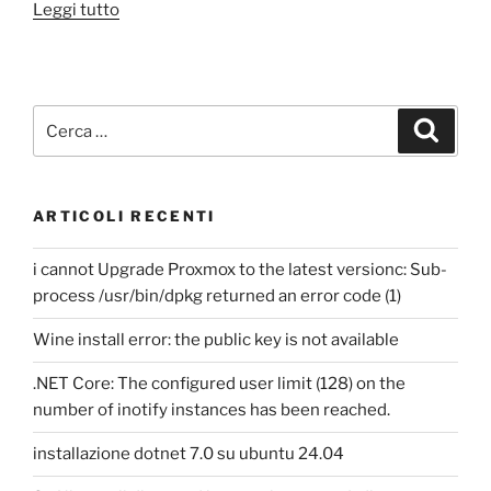
“Gestire
Leggi tutto
un
server
ssh
remoto
Cerca:
Cerca
da
file
system”
ARTICOLI RECENTI
i cannot Upgrade Proxmox to the latest versionc: Sub-
process /usr/bin/dpkg returned an error code (1)
Wine install error: the public key is not available
.NET Core: The configured user limit (128) on the
number of inotify instances has been reached.
installazione dotnet 7.0 su ubuntu 24.04