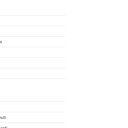
a
nuti
enti