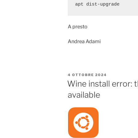
apt dist-upgrade
A presto
Andrea Adami
PUBBLICATO
4 OTTOBRE 2024
IL
Wine install error: 
available