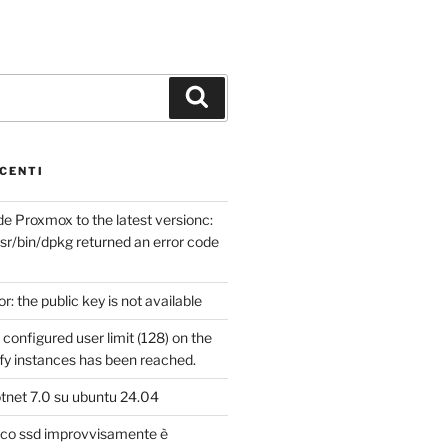
Cerca
CENTI
e Proxmox to the latest versionc:
sr/bin/dpkg returned an error code
or: the public key is not available
configured user limit (128) on the
ify instances has been reached.
otnet 7.0 su ubuntu 24.04
isco ssd improvvisamente è