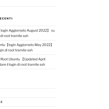
ECENTI
【login Aggiornato August 2022】
su
n di root tramite ssh
untu【login Aggiornato May 2022】
ogin di root tramite ssh
n Root Ubuntu 【Updated April
tare il login di root tramite ssh
24