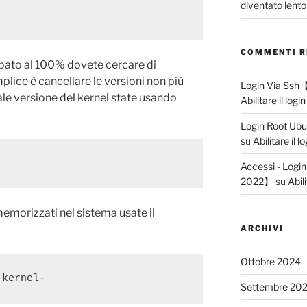
diventato lento
COMMENTI R
pato al 100% dovete cercare di
mplice è cancellare le versioni non più
Login Via Ssh
ale versione del kernel state usando
Abilitare il logi
Login Root Ub
su
Abilitare il l
Accessi - Logi
2022】
su
Abili
memorizzati nel sistema usate il
ARCHIVI
Ottobre 2024
-kernel-
Settembre 20