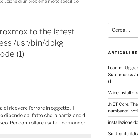
 soluzione di un problema molto specifico.
Cerca:
roxmox to the latest
ess /usr/bin/dpkg
ode (1)
ARTICOLI RE
i cannot Upgrad
Sub-process /u
(1)
Wine install err
.NET Core: The 
i ricevere l’errore in oggetto, il
number of inot
dipende dal fatto che la partizione di
installazione d
isco. Per controllare usate il comando:
Su Ubuntu il d