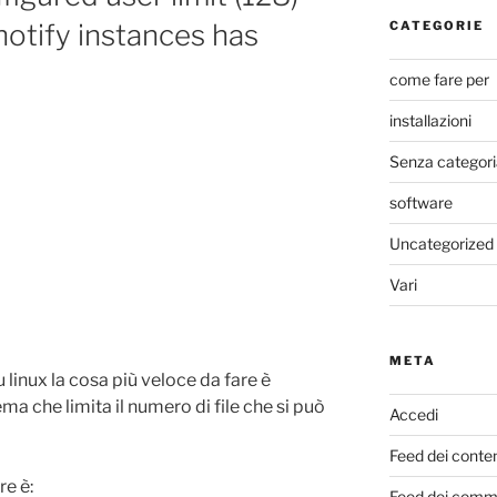
notify instances has
CATEGORIE
come fare per
installazioni
Senza categori
software
Uncategorized
Vari
META
linux la cosa più veloce da fare è
ma che limita il numero di file che si può
Accedi
Feed dei conte
re è:
Feed dei comm