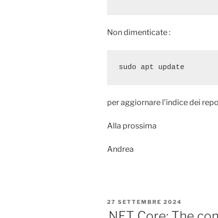
Non dimenticate :
sudo apt update
per aggiornare l’indice dei rep
Alla prossima
Andrea
PUBBLICATO
27 SETTEMBRE 2024
IL
.NET Core: The conf