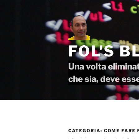
Salta
al
contenuto
FOL'S B
Una volta eliminat
che sia, deve ess
CATEGORIA:
COME FARE 