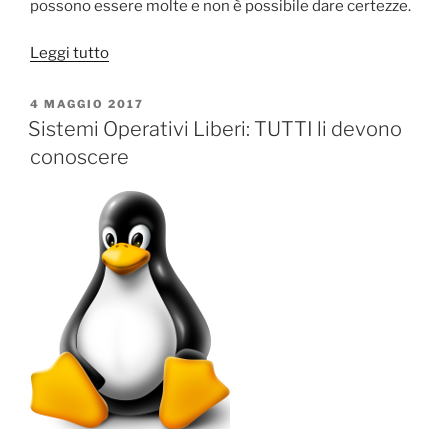
possono essere molte e non è possibile dare certezze.
“Ubuntu
Leggi tutto
14.04
LTS:
PUBBLICATO
4 MAGGIO 2017
IL
Installazione
Sistemi Operativi Liberi: TUTTI li devono
e
conoscere
collaudo
di
Composer”