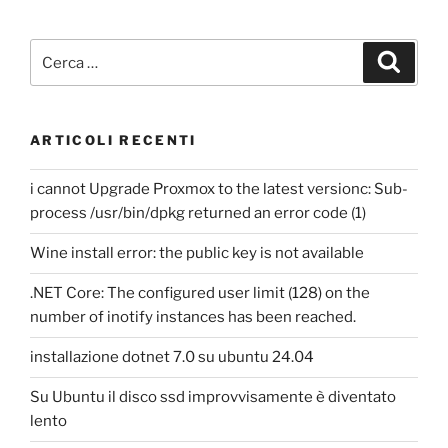
carica
aziendale
Cerca:
Cerca
(CEO,
CTO,
CSO,
ARTICOLI RECENTI
…)”
i cannot Upgrade Proxmox to the latest versionc: Sub-
process /usr/bin/dpkg returned an error code (1)
Wine install error: the public key is not available
.NET Core: The configured user limit (128) on the
number of inotify instances has been reached.
installazione dotnet 7.0 su ubuntu 24.04
Su Ubuntu il disco ssd improvvisamente è diventato
lento