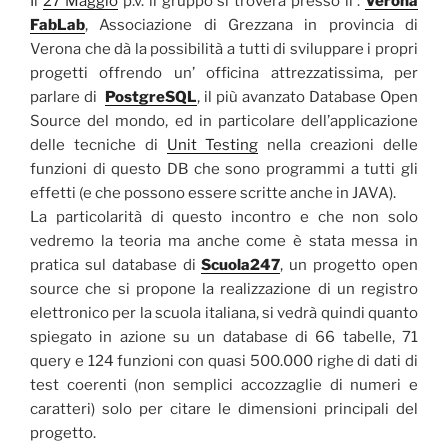
Il
27 Maggio
p.v. il gruppo si troverà presso il :
Verona
FabLab
, Associazione di Grezzana in provincia di
Verona che dà la possibilità a tutti di sviluppare i propri
progetti offrendo un’ officina attrezzatissima, per
parlare di
PostgreSQL
, il più avanzato Database Open
Source del mondo, ed in particolare dell’applicazione
delle tecniche di
Unit Testing
nella creazioni delle
funzioni di questo DB che sono programmi a tutti gli
effetti (e che possono essere scritte anche in JAVA).
La particolarità di questo incontro e che non solo
vedremo la teoria ma anche come è stata messa in
pratica sul database di
Scuola247
, un progetto open
source che si propone la realizzazione di un registro
elettronico per la scuola italiana, si vedrà quindi quanto
spiegato in azione su un database di 66 tabelle, 71
query e 124 funzioni con quasi 500.000 righe di dati di
test coerenti (non semplici accozzaglie di numeri e
caratteri) solo per citare le dimensioni principali del
progetto.