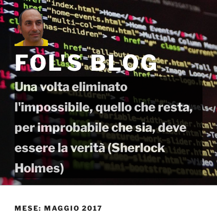
Salta
al
contenuto
FOL'S BLOG
Una volta eliminato
l'impossibile, quello che resta,
per improbabile che sia, deve
essere la verità (Sherlock
Holmes)
MESE:
MAGGIO 2017