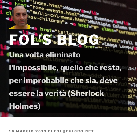
Salta
al
contenuto
FOL'S BLOG
Una volta eliminato
l'impossibile, quello che resta,
per improbabile che sia, deve
essere la verità (Sherlock
Holmes)
PUBBLICATO
10 MAGGIO 2019
DI
FOL@FULCRO.NET
IL