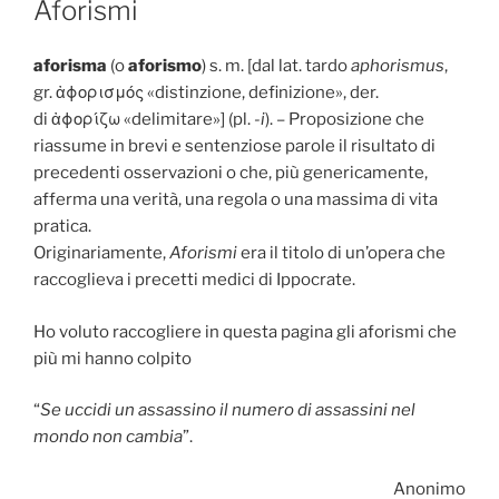
Aforismi
aforisma
(o
aforismo
) s. m. [dal lat. tardo
aphorismus
,
gr. ἀϕορισμός «distinzione, definizione», der.
di ἀϕορίζω «delimitare»] (pl.
-i
). – Proposizione che
riassume in brevi e sentenziose parole il risultato di
precedenti osservazioni o che, più genericamente,
afferma una verità, una regola o una massima di vita
pratica.
Originariamente,
Aforismi
era il titolo di un’opera che
raccoglieva i precetti medici di Ippocrate.
Ho voluto raccogliere in questa pagina gli aforismi che
più mi hanno colpito
“
Se uccidi un assassino il numero di assassini nel
mondo non cambia
”.
Anonimo