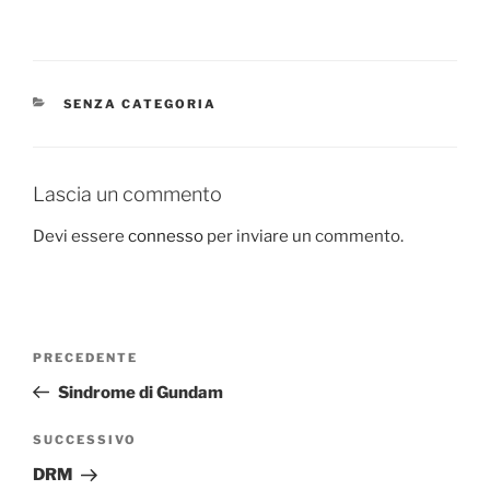
CATEGORIE
SENZA CATEGORIA
Lascia un commento
Devi essere
connesso
per inviare un commento.
Navigazione
Articolo
PRECEDENTE
articoli
precedente:
Sindrome di Gundam
Articolo
SUCCESSIVO
successivo
DRM