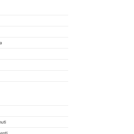
a
nuti
enti