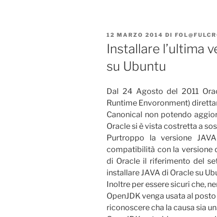
PUBBLICATO
12 MARZO 2014
DI
FOL@FULCR
IL
Installare l’ultima 
su Ubuntu
Dal 24 Agosto del 2011 Orac
Runtime Envoronment) direttam
Canonical non potendo aggior
Oracle si è vista costretta a so
Purtroppo la versione JAVA
compatibilità con la versione
di Oracle il riferimento del s
installare JAVA di Oracle su Ub
Inoltre per essere sicuri che, 
OpenJDK venga usata al posto di
riconoscere cha la causa sia u