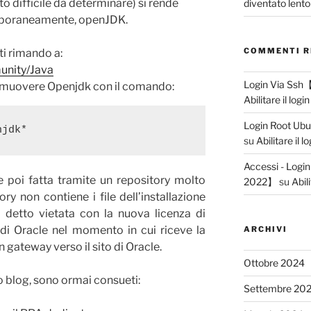
difficile da determinare) si rende
diventato lento
mporaneamente, openJDK.
COMMENTI R
i rimando a:
unity/Java
Login Via Ssh
rimuovere O
penjdk con il comando:
Abilitare il logi
Login Root Ub
njdk*
su
Abilitare il l
Accessi - Logi
e poi fatta tramite un repository molto
2022】
su
Abili
tory non contiene i file dell’installazione
etto vietata con la nuova licenza di
 di Oracle nel momento in cui riceve la
ARCHIVI
 gateway verso il sito di Oracle.
Ottobre 2024
o blog, sono ormai consueti:
Settembre 20