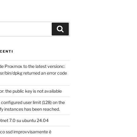
Cerca
CENTI
e Proxmox to the latest versionc:
sr/bin/dpkg returned an error code
or: the public key is not available
configured user limit (128) on the
ify instances has been reached.
otnet 7.0 su ubuntu 24.04
isco ssd improvvisamente è