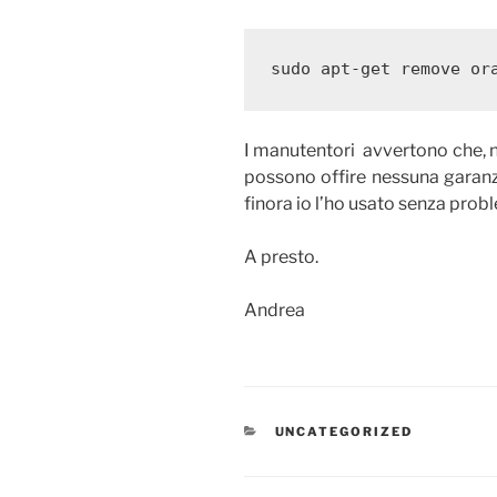
sudo apt-get remove or
I manutentori avvertono che, n
possono offire nessuna garanz
finora io l’ho usato senza probl
A presto.
Andrea
CATEGORIE
UNCATEGORIZED