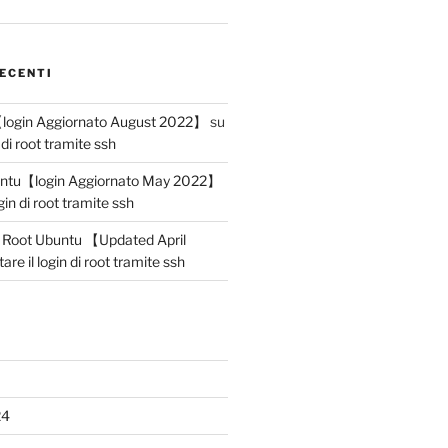
ECENTI
【login Aggiornato August 2022】
su
n di root tramite ssh
untu【login Aggiornato May 2022】
ogin di root tramite ssh
n Root Ubuntu 【Updated April
tare il login di root tramite ssh
24