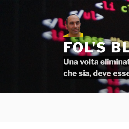
Salta
al
contenuto
FOL'S B
Una volta eliminat
che sia, deve ess