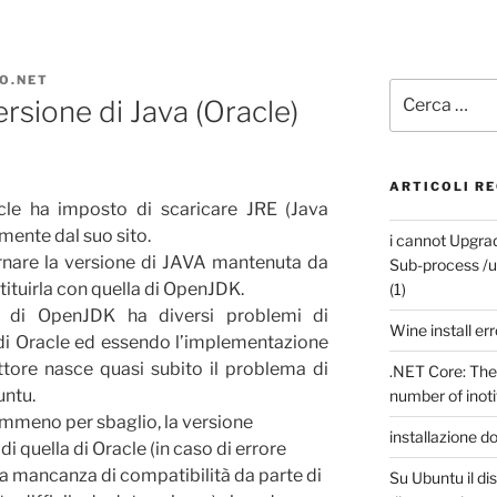
O.NET
Cerca:
versione di Java (Oracle)
ARTICOLI RE
le ha imposto di scaricare JRE (Java
ente dal suo sito.
i cannot Upgrad
nare la versione di JAVA mantenuta da
Sub-process /u
stituirla con quella di OpenJDK.
(1)
 di OpenJDK ha diversi problemi di
Wine install err
 di Oracle ed essendo l’implementazione
ettore nasce quasi subito il problema di
.NET Core: The 
untu.
number of inot
nemmeno per sbaglio, la versione
installazione d
 quella di Oracle (in caso di errore
na mancanza di compatibilità da parte di
Su Ubuntu il d