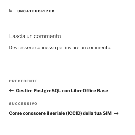
CATEGORIE
UNCATEGORIZED
Lascia un commento
Devi essere
connesso
per inviare un commento.
Navigazione
Articolo
PRECEDENTE
articoli
precedente:
Gestire PostgreSQL con LibreOffice Base
Articolo
SUCCESSIVO
successivo
Come conoscere il seriale (ICCID) della tua SIM