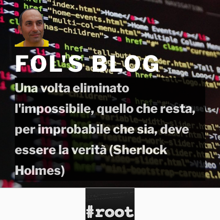
Salta
al
contenuto
FOL'S BLOG
Una volta eliminato
l'impossibile, quello che resta,
per improbabile che sia, deve
essere la verità (Sherlock
Holmes)