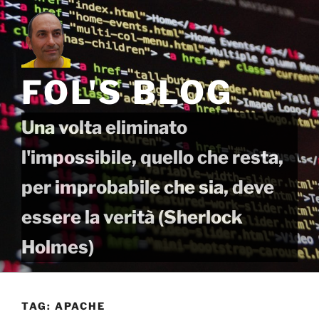
Salta
al
contenuto
FOL'S BLOG
Una volta eliminato
l'impossibile, quello che resta,
per improbabile che sia, deve
essere la verità (Sherlock
Holmes)
TAG:
APACHE