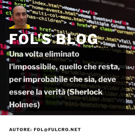
Salta
al
contenuto
FOL'S BLOG
Una volta eliminato
l'impossibile, quello che resta,
per improbabile che sia, deve
essere la verità (Sherlock
Holmes)
AUTORE:
FOL@FULCRO.NET