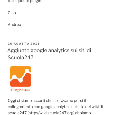
tutti questo plugin.
Ciao
Andrea
PUBBLICATO
26 AGOSTO 2013
IL
Aggiunto google analytics sui siti di
Scuola247
Oggi ci siamo accorti che ci eravamo persi il
collegamento con google analytics sul sito del wiki di
scuola247 (http://wiki.scuola247.org) abbiamo